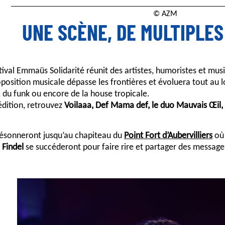
© AZM
UNE SCÈNE, DE MULTIPLE
ival Emmaüs Solidarité réunit des artistes, humoristes et mus
oposition musicale dépasse les frontières et évoluera tout au l
 du funk ou encore de la house tropicale.
édition, retrouvez
Voilaaa, Def Mama def, le duo Mauvais Œil, 
ésonneront jusqu’au chapiteau du
Point Fort d’Aubervilliers
où 
 Findel
se succéderont pour faire rire et partager des messages