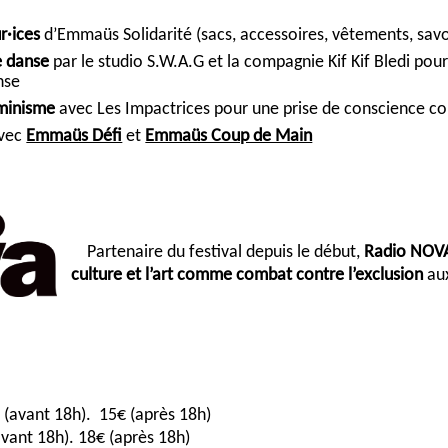
r·ices
d’Emmaüs Solidarité (sacs, accessoires, vêtements, sav
e danse
par le studio S.W.A.G et la compagnie Kif Kif Bledi po
nse
éminisme
avec Les Impactrices pour une prise de conscience col
avec
Emmaüs Défi
et
Emmaüs Coup de Main
Partenaire du festival depuis le début,
Radio NOV
culture et l’art comme combat contre l’exclusion
aux
€ (avant 18h). 15€ (après 18h)
(avant 18h). 18€ (après 18h)