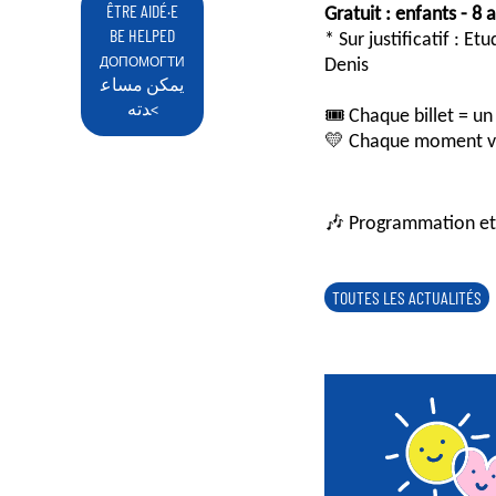
ÊTRE AIDÉ·E
Gratuit : enfants - 8 
BE HELPED
* Sur justificatif : 
Denis
ДОПОМОГТИ
يمكن مساع
دته<
🎟 Chaque billet = un
💛 Chaque moment vécu
🎶 Programmation et p
TOUTES LES ACTUALITÉS