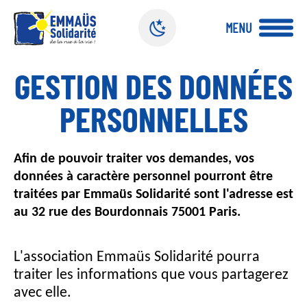
Panneau de gestion des cookies
MENU
A
GESTION DES DONNÉES
l
l
PERSONNELLES
e
r
a
u
Afin de pouvoir traiter vos demandes, vos
c
données à caractère personnel pourront être
o
traitées par Emmaüs Solidarité sont l'adresse est
n
au 32 rue des Bourdonnais 75001 Paris.
t
e
n
L'association Emmaüs Solidarité pourra
u
traiter les informations que vous partagerez
p
avec elle.
r