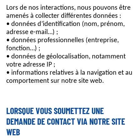
i
Lors de nos interactions, nous pouvons être
n
amenés à collecter différentes données :
c
• données d’identification (nom, prénom,
i
adresse e-mail…) ;
p
• données professionnelles (entreprise,
a
l
fonction…) ;
• données de géolocalisation, notamment
votre adresse IP ;
• informations relatives à la navigation et au
comportement sur notre site web.
LORSQUE VOUS SOUMETTEZ UNE
DEMANDE DE CONTACT VIA NOTRE SITE
WEB