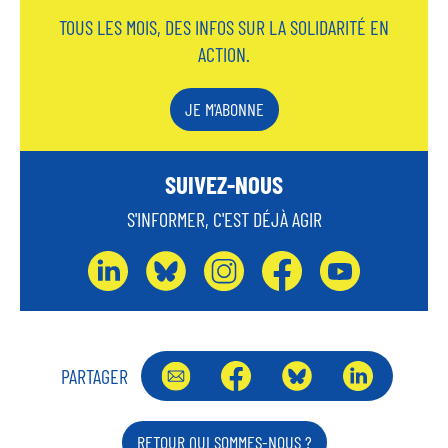
TOUS LES MOIS, DES INFOS SUR LA SOLIDARITÉ EN
ACTION.
JE M'ABONNE
SUIVEZ-NOUS
S'INFORMER, C'EST DÉJÀ AGIR
L
B
I
F
Y
I
L
N
A
O
N
U
S
C
U
K
E
T
E
T
PARTAGER
E
S
A
B
U
D
K
G
O
B
I
RETOUR QUI SOMMES-NOUS ?
Y
R
O
E