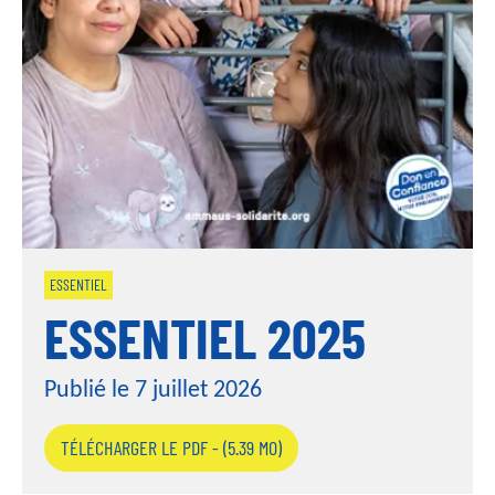
i
n
c
i
p
a
l
ESSENTIEL
ESSENTIEL 2025
Publié le 7 juillet 2026
TÉLÉCHARGER LE PDF - (5.39 MO)