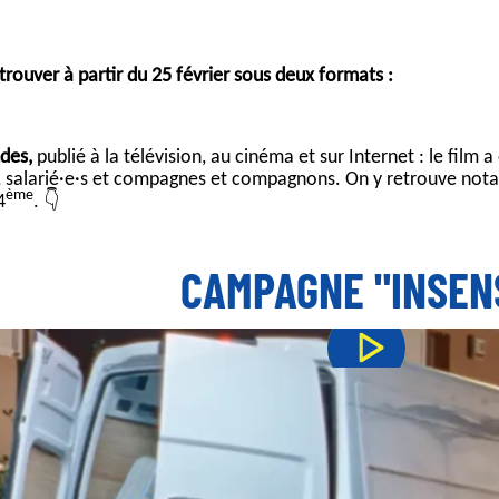
rouver à partir du 25 février sous deux formats :
des,
publié à la télévision, au cinéma et sur Internet : le fi
, salarié·e·s et compagnes et compagnons. On y retrouve nota
ème
4
. 👇
CAMPAGNE "INSEN
YouTube est désactivé.
AUTORISER
affichage nationale
avec trois visuels qui dénoncent chacun 